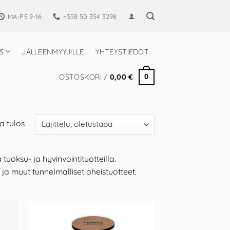
MA-PE 9-16
+358 50 354 3298
S
JÄLLEENMYYJILLE
YHTEYSTIEDOT
OSTOSKORI /
0,00
€
0
a tulos
uoksu- ja hyvinvointituotteilla.
 ja muut tunnelmalliset oheistuotteet.
d to
Add to