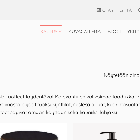
OTA YHTEYTTÄ
KAUPPA
KUVAGALLERIA
BLOGI
YRITY
Näytetään aino
a-tuotteet täydentävät Kalevantulen valikoimaa laadukkailla t
koimasta löydät tuoksukynttilät, nestesaippuat, kuorintasuolat
teet sopivat omaan käyttöön sekä kauniiksi lahjaksi.
Add to
Ad