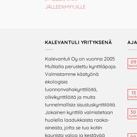
JÄLLEENMYYJILLE
KALEVANTULI YRITYKSENÄ
AJ
Kalevantuli Oy on vuonna 2005
09
Multialla perustettu kynttiläpaja.
hein
Valmistamme käsityönä
ekologisia
luonnonvahakynttilöitä,
13
oliivikynttilöitä ja muita
touk
tunnelmallisia sisustuskynttilöitä.
30
Jokainen kynttilä valmistetaan
huht
huolella laadukkaista raaka-
aineista, jotta se tuo kotiin
kaunista valoa ja kestävää