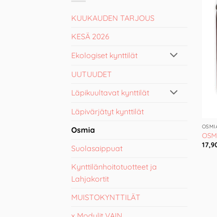
KUUKAUDEN TARJOUS
KESÄ 2026
Ekologiset kynttilät
UUTUUDET
Läpikuultavat kynttilät
Läpivärjätyt kynttilät
OSMI
Osmia
OSMI
17,9
Suolasaippuat
Kynttilänhoitotuotteet ja
Lahjakortit
MUISTOKYNTTILÄT
x Modulit VAIN