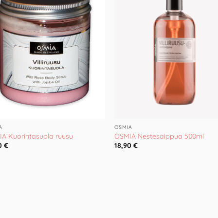
Wishlist
Wis
A
OSMIA
A Kuorintasuola ruusu
OSMIA Nestesaippua 500ml
0
€
18,90
€