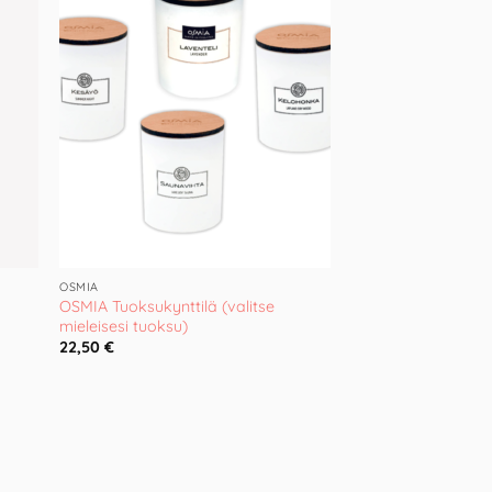
hlist
Wishlist
OSMIA
OSMIA Tuoksukynttilä (valitse
mieleisesi tuoksu)
22,50
€