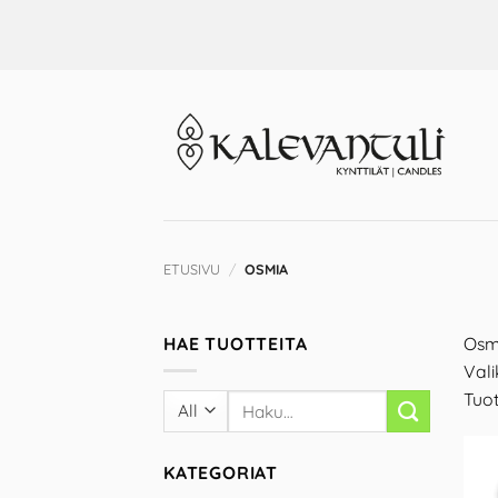
Skip
to
content
ETUSIVU
/
OSMIA
HAE TUOTTEITA
Osmi
Vali
Tuot
KATEGORIAT