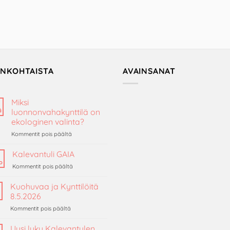
ANKOHTAISTA
AVAINSANAT
Miksi
ä
luonnonvahakynttilä on
ekologinen valinta?
artikkelissa
Kommentit pois päältä
Miksi
luonnonvahakynttilä
Kalevantuli GAIA
on
o
artikkelissa
Kommentit pois päältä
ekologinen
Kalevantuli
valinta?
GAIA
Kuohuvaa ja Kynttilöitä
i
8.5.2026
artikkelissa
Kommentit pois päältä
Kuohuvaa
ja
Uusi luku Kalevantulen