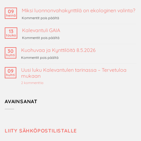
Miksi luonnonvahakynttilä on ekologinen valinta?
09
heinä
artikkelissa
Kommentit pois päältä
Miksi
luonnonvahakynttilä
Kalevantuli GAIA
13
on
touko
artikkelissa
Kommentit pois päältä
ekologinen
Kalevantuli
valinta?
GAIA
Kuohuvaa ja Kynttilöitä 8.5.2026
30
huhti
artikkelissa
Kommentit pois päältä
Kuohuvaa
ja
Uusi luku Kalevantulen tarinassa – Tervetuloa
09
Kynttilöitä
huhti
mukaan
8.5.2026
artikkeliin
2 kommenttia
Uusi
luku
Kalevantulen
tarinassa
AVAINSANAT
–
Tervetuloa
mukaan
LIITY SÄHKÖPOSTILISTALLE