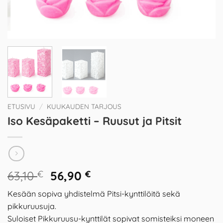
ETUSIVU
/
KUUKAUDEN TARJOUS
Iso Kesäpaketti – Ruusut ja Pitsit
Alkuperäinen
Nykyinen
63,10
€
56,90
€
hinta
hinta
Kesään sopiva yhdistelmä Pitsi-kynttilöitä sekä
oli:
on:
pikkuruusuja.
63,10 €.
56,90 €.
Suloiset Pikkuruusu-kynttilät sopivat somisteiksi moneen