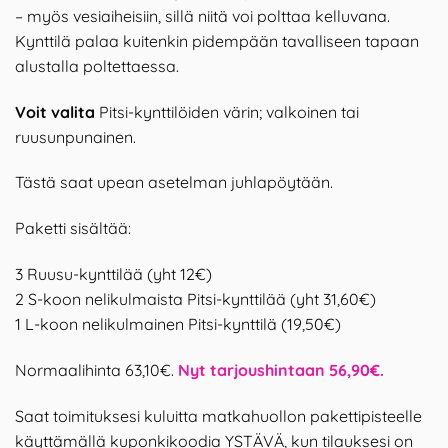
– myös vesiaiheisiin, sillä niitä voi polttaa kelluvana.
Kynttilä palaa kuitenkin pidempään tavalliseen tapaan
alustalla poltettaessa.
Voit valita
Pitsi-kynttilöiden värin; valkoinen tai
ruusunpunainen.
Tästä saat upean asetelman juhlapöytään.
Paketti sisältää:
3 Ruusu-kynttilää (yht 12€)
2 S-koon nelikulmaista Pitsi-kynttilää (yht 31,60€)
1 L-koon nelikulmainen Pitsi-kynttilä (19,50€)
Normaalihinta 63,10€.
Nyt tarjoushintaan 56,90€.
Saat toimituksesi kuluitta matkahuollon pakettipisteelle
käyttämällä kuponkikoodia YSTÄVÄ, kun tilauksesi on