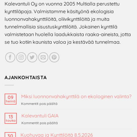
Kalevantuli Oy on vuonna 2005 Multialla perustettu
kynttiläpaja. Valmistamme käsityönä ekologisia
luonnonvahakynttilöitä, oliivikynttilöitä ja muita
tunnelmallisia sisustuskynttilöitä. Jokainen kynttilä
valmistetaan huolella laadukkaista raaka-aineista, jotta
se tuo kotiin kaunista valoa ja kestävää tunnelmaa.
AJANKOHTAISTA
Miksi luonnonvahakynttilä on ekologinen valinta?
09
heinä
artikkelissa
Kommentit pois päältä
Miksi
luonnonvahakynttilä
Kalevantuli GAIA
13
on
touko
artikkelissa
Kommentit pois päältä
ekologinen
Kalevantuli
valinta?
GAIA
Kuohuvaa ja Kynttilöitä 8.5.2026
30