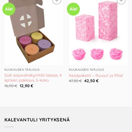
Ale!
Ale!
Add to
Add to
Wishlist
Wishlist
KUUKAUDEN TARJOUS
KUUKAUDEN TARJOUS
Soili soijavahakynttilä lasissa, 4
Kesäpaketti – Ruusut ja Pitsit
kpl:een pakkaus. S-koko.
Alkuperäinen
Nykyinen
47,30
€
42,50
€
hinta
hinta
Alkuperäinen
Nykyinen
16,90
€
12,90
€
oli:
on:
hinta
hinta
47,30 €.
42,50 €.
oli:
on:
16,90 €.
12,90 €.
KALEVANTULI YRITYKSENÄ