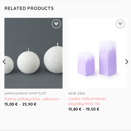
RELATED PRODUCTS
Add to
Add to
Wishlist
Wishlist
LÄPIKUULTAVAT KYNTTILÄT
KESÄ 2026
Lieska nelikulmainen
Patina pallokynttilä, valkoinen
pöytäkynttilä, lila
15,00
€
–
25,90
€
15,80
€
–
19,50
€