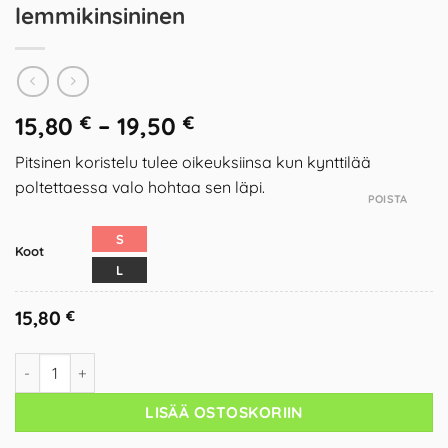
lemmikinsininen
15,80
€
–
19,50
€
Pitsinen koristelu tulee oikeuksiinsa kun kynttilää
poltettaessa valo hohtaa sen läpi.
POISTA
S
Koot
L
15,80
€
LISÄÄ OSTOSKORIIN