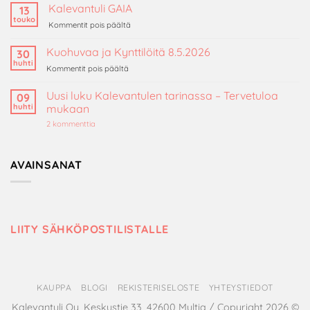
luonnonvahakynttilä
Kalevantuli GAIA
13
on
touko
artikkelissa
Kommentit pois päältä
ekologinen
Kalevantuli
valinta?
GAIA
Kuohuvaa ja Kynttilöitä 8.5.2026
30
huhti
artikkelissa
Kommentit pois päältä
Kuohuvaa
ja
Uusi luku Kalevantulen tarinassa – Tervetuloa
09
Kynttilöitä
huhti
mukaan
8.5.2026
artikkeliin
2 kommenttia
Uusi
luku
Kalevantulen
tarinassa
AVAINSANAT
–
Tervetuloa
mukaan
LIITY SÄHKÖPOSTILISTALLE
KAUPPA
BLOGI
REKISTERISELOSTE
YHTEYSTIEDOT
Kalevantuli Oy, Keskustie 33, 42600 Multia / Copyright 2026 ©