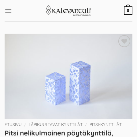
Skip
to
0
content
Add to
Wishlist
ETUSIVU
/
LÄPIKUULTAVAT KYNTTILÄT
/
PITSI-KYNTTILÄT
Pitsi nelikulmainen pöytäkynttilä,