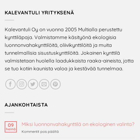
KALEVANTULI YRITYKSENÄ
Kalevantuli Oy on vuonna 2005 Multialla perustettu
kynttiläpaja. Valmistamme käsityönä ekologisia
luonnonvahakynttilöitä, oliivikynttilöitä ja muita
tunnelmallisia sisustuskynttilöitä. Jokainen kynttilä
valmistetaan huolella laadukkaista raaka-aineista, jotta
se tuo kotiin kaunista valoa ja kestävää tunnelmaa.
AJANKOHTAISTA
Miksi luonnonvahakynttilä on ekologinen valinta?
09
heinä
artikkelissa
Kommentit pois päältä
Miksi