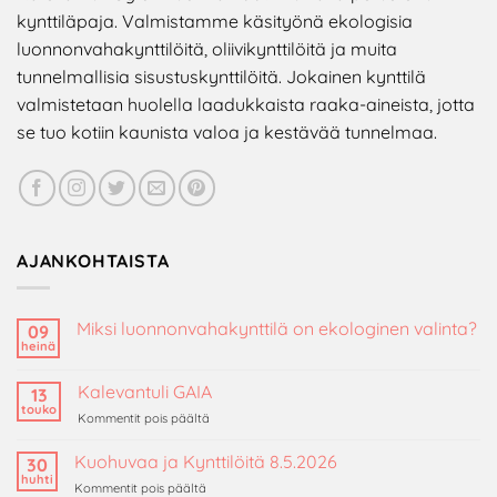
kynttiläpaja. Valmistamme käsityönä ekologisia
luonnonvahakynttilöitä, oliivikynttilöitä ja muita
tunnelmallisia sisustuskynttilöitä. Jokainen kynttilä
valmistetaan huolella laadukkaista raaka-aineista, jotta
se tuo kotiin kaunista valoa ja kestävää tunnelmaa.
AJANKOHTAISTA
Miksi luonnonvahakynttilä on ekologinen valinta?
09
heinä
Ei
kommentteja
artikkeliin
Kalevantuli GAIA
13
Miksi
luonnonvahakynttilä
touko
artikkelissa
Kommentit pois päältä
on
Kalevantuli
ekologinen
valinta?
GAIA
Kuohuvaa ja Kynttilöitä 8.5.2026
30
huhti
artikkelissa
Kommentit pois päältä