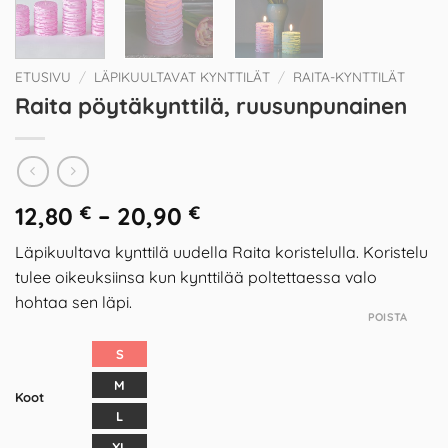
ETUSIVU
/
LÄPIKUULTAVAT KYNTTILÄT
/
RAITA-KYNTTILÄT
Raita pöytäkynttilä, ruusunpunainen
12,80
€
–
20,90
€
Läpikuultava kynttilä uudella Raita koristelulla. Koristelu
tulee oikeuksiinsa kun kynttilää poltettaessa valo
hohtaa sen läpi.
POISTA
S
M
Koot
L
XL