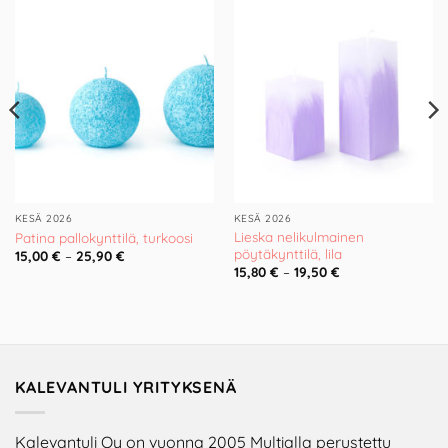
Add to
Add to
Wishlist
Wishlist
KESÄ 2026
KESÄ 2026
Lieska nelikulmainen
Patina pallokynttilä, turkoosi
pöytäkynttilä, lila
15,00
€
–
25,90
€
15,80
€
–
19,50
€
KALEVANTULI YRITYKSENÄ
Kalevantuli Oy on vuonna 2005 Multialla perustettu