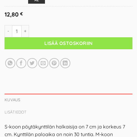
12,80
€
LISÄÄ OSTOSKORIIN
KUVAUS
LISÄTIEDOT
S-koon pöytäkynttilän halkaisija on 7 cm ja korkeus 7
cm. Kynttilän paloaika on noin 30 tuntia. M-koon