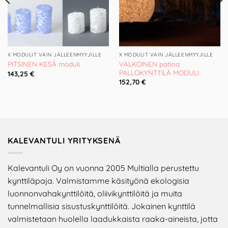
X MODULIT VAIN JÄLLEENMYYJILLE
X MODULIT VAIN JÄLLEENMYYJILLE
VALKOINEN patina
PITSINEN KESÄ moduli
PALLOKYNTTILÄ MODULI
143,25
€
152,70
€
KALEVANTULI YRITYKSENÄ
Kalevantuli Oy on vuonna 2005 Multialla perustettu
kynttiläpaja. Valmistamme käsityönä ekologisia
luonnonvahakynttilöitä, oliivikynttilöitä ja muita
tunnelmallisia sisustuskynttilöitä. Jokainen kynttilä
valmistetaan huolella laadukkaista raaka-aineista, jotta