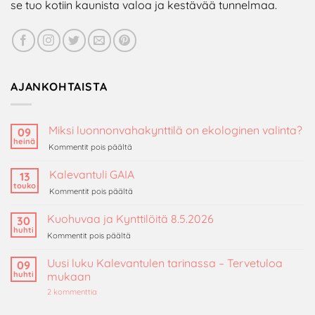
se tuo kotiin kaunista valoa ja kestävää tunnelmaa.
AJANKOHTAISTA
Miksi luonnonvahakynttilä on ekologinen valinta?
09
heinä
artikkelissa
Kommentit pois päältä
Miksi
luonnonvahakynttilä
Kalevantuli GAIA
13
on
touko
artikkelissa
Kommentit pois päältä
ekologinen
Kalevantuli
valinta?
GAIA
Kuohuvaa ja Kynttilöitä 8.5.2026
30
huhti
artikkelissa
Kommentit pois päältä
Kuohuvaa
ja
Uusi luku Kalevantulen tarinassa – Tervetuloa
09
Kynttilöitä
huhti
mukaan
8.5.2026
artikkeliin
2 kommenttia
Uusi
luku