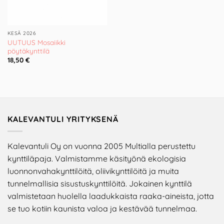
KESÄ 2026
UUTUUS Mosaiikki
pöytäkynttilä
18,50
€
KALEVANTULI YRITYKSENÄ
Kalevantuli Oy on vuonna 2005 Multialla perustettu
kynttiläpaja. Valmistamme käsityönä ekologisia
luonnonvahakynttilöitä, oliivikynttilöitä ja muita
tunnelmallisia sisustuskynttilöitä. Jokainen kynttilä
valmistetaan huolella laadukkaista raaka-aineista, jotta
se tuo kotiin kaunista valoa ja kestävää tunnelmaa.