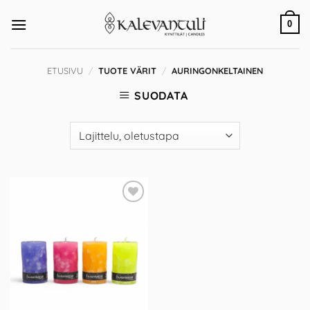
Skip
to
0
content
ETUSIVU
/
TUOTE VÄRIT
/
AURINGONKELTAINEN
SUODATA
Add to
Wishlist