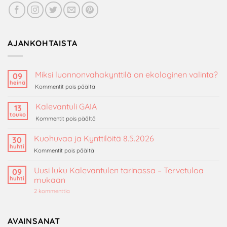
AJANKOHTAISTA
Miksi luonnonvahakynttilä on ekologinen valinta?
09
heinä
artikkelissa
Kommentit pois päältä
Miksi
luonnonvahakynttilä
Kalevantuli GAIA
13
on
touko
artikkelissa
Kommentit pois päältä
ekologinen
Kalevantuli
valinta?
GAIA
Kuohuvaa ja Kynttilöitä 8.5.2026
30
huhti
artikkelissa
Kommentit pois päältä
Kuohuvaa
ja
Uusi luku Kalevantulen tarinassa – Tervetuloa
09
Kynttilöitä
huhti
mukaan
8.5.2026
artikkeliin
2 kommenttia
Uusi
luku
Kalevantulen
tarinassa
AVAINSANAT
–