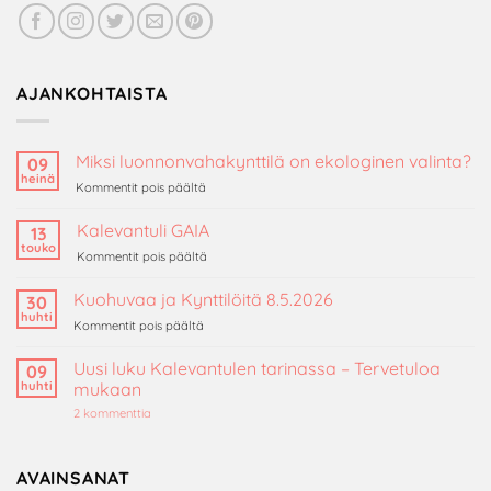
AJANKOHTAISTA
Miksi luonnonvahakynttilä on ekologinen valinta?
09
heinä
artikkelissa
Kommentit pois päältä
Miksi
luonnonvahakynttilä
Kalevantuli GAIA
13
on
touko
artikkelissa
Kommentit pois päältä
ekologinen
Kalevantuli
valinta?
GAIA
Kuohuvaa ja Kynttilöitä 8.5.2026
30
huhti
artikkelissa
Kommentit pois päältä
Kuohuvaa
ja
Uusi luku Kalevantulen tarinassa – Tervetuloa
09
Kynttilöitä
huhti
mukaan
8.5.2026
artikkeliin
2 kommenttia
Uusi
luku
Kalevantulen
tarinassa
AVAINSANAT
–