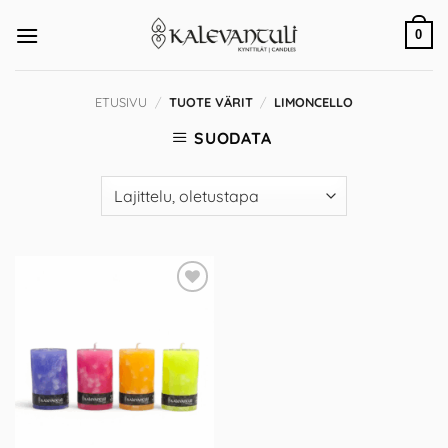
Skip
to
0
content
ETUSIVU
/
TUOTE VÄRIT
/
LIMONCELLO
SUODATA
Add to
Wishlist