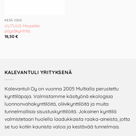
KESÄ 2026
UUTUUS Mosaiikki
pöytäkynttilä
18,50
€
KALEVANTULI YRITYKSENÄ
Kalevantuli Oy on vuonna 2005 Multialla perustettu
kynttiläpaja. Valmistamme käsityönä ekologisia
luonnonvahakynttilöitä, oliivikynttilöitä ja muita
tunnelmallisia sisustuskynttilöitä. Jokainen kynttilä
valmistetaan huolella laadukkaista raaka-aineista, jotta
se tuo kotiin kaunista valoa ja kestävää tunnelmaa.