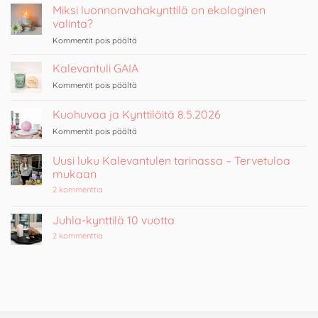
Miksi luonnonvahakynttilä on ekologinen
valinta?
artikkelissa
Kommentit pois päältä
Miksi
luonnonvahakynttilä
Kalevantuli GAIA
on
artikkelissa
Kommentit pois päältä
ekologinen
Kalevantuli
valinta?
GAIA
Kuohuvaa ja Kynttilöitä 8.5.2026
artikkelissa
Kommentit pois päältä
Kuohuvaa
ja
Uusi luku Kalevantulen tarinassa – Tervetuloa
Kynttilöitä
mukaan
8.5.2026
artikkeliin
2 kommenttia
Uusi
luku
Kalevantulen
Juhla-kynttilä 10 vuotta
tarinassa
–
artikkeliin
2 kommenttia
Tervetuloa
Juhla-
mukaan
kynttilä
10
vuotta