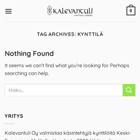
Skip
to
0
content
TAG ARCHIVES:
KYNTTILÄ
Nothing Found
It seems we can’t find what you’re looking for. Perhaps
searching can help.
YRITYS
Kalevantuli Oy valmistaa käsintehtyjä kynttilöitä Keski-