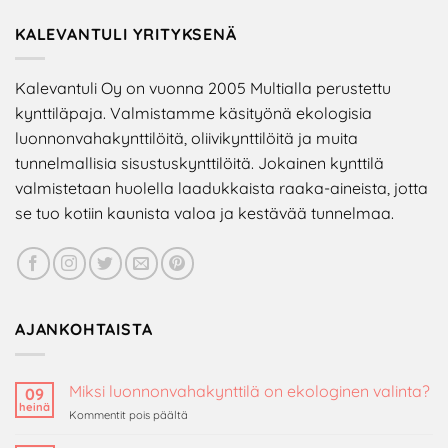
KALEVANTULI YRITYKSENÄ
Kalevantuli Oy on vuonna 2005 Multialla perustettu
kynttiläpaja. Valmistamme käsityönä ekologisia
luonnonvahakynttilöitä, oliivikynttilöitä ja muita
tunnelmallisia sisustuskynttilöitä. Jokainen kynttilä
valmistetaan huolella laadukkaista raaka-aineista, jotta
se tuo kotiin kaunista valoa ja kestävää tunnelmaa.
AJANKOHTAISTA
Miksi luonnonvahakynttilä on ekologinen valinta?
09
heinä
artikkelissa
Kommentit pois päältä
Miksi
luonnonvahakynttilä