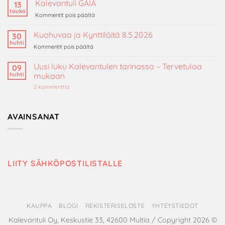
Kalevantuli GAIA
13
on
touko
artikkelissa
Kommentit pois päältä
ekologinen
Kalevantuli
valinta?
GAIA
Kuohuvaa ja Kynttilöitä 8.5.2026
30
huhti
artikkelissa
Kommentit pois päältä
Kuohuvaa
ja
Uusi luku Kalevantulen tarinassa – Tervetuloa
09
Kynttilöitä
huhti
mukaan
8.5.2026
artikkeliin
2 kommenttia
Uusi
luku
Kalevantulen
tarinassa
AVAINSANAT
–
Tervetuloa
mukaan
LIITY SÄHKÖPOSTILISTALLE
KAUPPA
BLOGI
REKISTERISELOSTE
YHTEYSTIEDOT
Kalevantuli Oy, Keskustie 33, 42600 Multia / Copyright 2026 ©