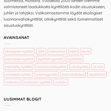
Suomessa, Multialla. Vuodesta 2005 lähtien olemme
valmistaneet laadukkaita kynttilöitä kodin sisustukseen,
juhliin ja lahjaksi. Valikoimastamme löydät ekologiset
luonnonvahakynttilät, oliivikynttilät sekä tunnelmalliset
sisustuskynttilät.
AVAINSANAT
ekologinen kynttilä
GAIA
kalevantuli
kesä
kevät
kotimainen kynttilä
kynttilämyymälä
kynttilöitä
käsintehty kynttilä
luonnonvahakynttilä
oliivikynttilä
OLIVIA
omistajanvaihdos
pajamyymälä
soijavahatuikut
tapahtuma
tuoksuton
tuoksuton kynttilä
uusiluku
UUSIMMAT BLOGIT