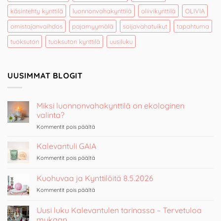
käsintehty kynttilä
luonnonvahakynttilä
oliivikynttilä
OLIVIA
omistajanvaihdos
pajamyymälä
soijavahatuikut
tapahtuma
tuoksuton
tuoksuton kynttilä
uusiluku
UUSIMMAT BLOGIT
Miksi luonnonvahakynttilä on ekologinen
valinta?
artikkelissa
Kommentit pois päältä
Miksi
luonnonvahakynttilä
Kalevantuli GAIA
on
artikkelissa
Kommentit pois päältä
ekologinen
Kalevantuli
valinta?
GAIA
Kuohuvaa ja Kynttilöitä 8.5.2026
artikkelissa
Kommentit pois päältä
Kuohuvaa
ja
Uusi luku Kalevantulen tarinassa – Tervetuloa
Kynttilöitä
mukaan