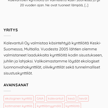
20 vuoden ajan. Ne ovat tuoneet lämpöä, [...]
YRITYS
Kalevantuli Oy valmistaa käsintehtyjä kynttilöitä Keski-
Suomessa, Multialla. Vuodesta 2005 lähtien olemme
valmistaneet laadukkaita kynttilöitä kodin sisustukseen,
juhliin ja lahjaksi. Valikoimastamme löydät ekologiset
luonnonvahakynttilät, oliivikynttilät sekä tunnelmalliset
sisustuskynttilät.
AVAINSANAT
ekologinen kynttilä
GAIA
kalevantuli
kesä
kevät
kotimainen kynttilä
kynttilämyymälä
kynttilöitä