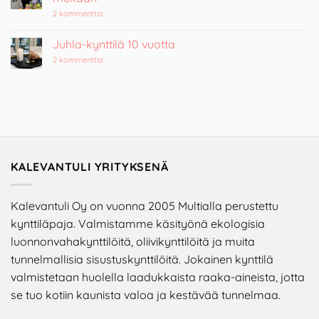
8.5.2026
artikkeliin
2 kommenttia
Uusi
luku
Kalevantulen
Juhla-kynttilä 10 vuotta
tarinassa
–
artikkeliin
2 kommenttia
Tervetuloa
Juhla-
mukaan
kynttilä
10
vuotta
KALEVANTULI YRITYKSENÄ
Kalevantuli Oy on vuonna 2005 Multialla perustettu
kynttiläpaja. Valmistamme käsityönä ekologisia
luonnonvahakynttilöitä, oliivikynttilöitä ja muita
tunnelmallisia sisustuskynttilöitä. Jokainen kynttilä
valmistetaan huolella laadukkaista raaka-aineista, jotta
se tuo kotiin kaunista valoa ja kestävää tunnelmaa.