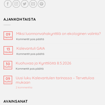
AJANKOHTAISTA
Miksi luonnonvahakynttilä on ekologinen valinta?
09
heinä
artikkelissa
Kommentit pois päältä
Miksi
luonnonvahakynttilä
Kalevantuli GAIA
13
on
touko
artikkelissa
Kommentit pois päältä
ekologinen
Kalevantuli
valinta?
GAIA
Kuohuvaa ja Kynttilöitä 8.5.2026
30
huhti
artikkelissa
Kommentit pois päältä
Kuohuvaa
ja
Uusi luku Kalevantulen tarinassa – Tervetuloa
09
Kynttilöitä
huhti
mukaan
8.5.2026
artikkeliin
2 kommenttia
Uusi
luku
Kalevantulen
tarinassa
AVAINSANAT
–