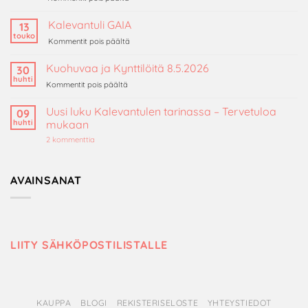
Miksi
luonnonvahakynttilä
Kalevantuli GAIA
13
on
touko
artikkelissa
Kommentit pois päältä
ekologinen
Kalevantuli
valinta?
GAIA
Kuohuvaa ja Kynttilöitä 8.5.2026
30
huhti
artikkelissa
Kommentit pois päältä
Kuohuvaa
ja
Uusi luku Kalevantulen tarinassa – Tervetuloa
09
Kynttilöitä
huhti
mukaan
8.5.2026
artikkeliin
2 kommenttia
Uusi
luku
Kalevantulen
tarinassa
AVAINSANAT
–
Tervetuloa
mukaan
LIITY SÄHKÖPOSTILISTALLE
KAUPPA
BLOGI
REKISTERISELOSTE
YHTEYSTIEDOT