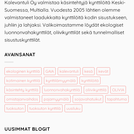
Kalevantuli Oy valmistaa käsintehtyjä kynttilöitä Keski-
Suomessa, Multialla. Vuodesta 2005 lähtien olemme
valmistaneet laadukkaita kynttilöitä kodin sisustukseen,
juhliin ja lahjaksi. Valikoimastamme löydät ekologiset
luonnonvahakynttilät, oliivikynttilät sekä tunnelmalliset
sisustuskynttilät.
AVAINSANAT
ekologinen kynttilä
GAIA
kalevantuli
kesä
kevät
kotimainen kynttilä
kynttilämyymälä
kynttilöitä
käsintehty kynttilä
luonnonvahakynttilä
oliivikynttilä
OLIVIA
omistajanvaihdos
pajamyymälä
soijavahatuikut
tapahtuma
tuoksuton
tuoksuton kynttilä
uusiluku
UUSIMMAT BLOGIT