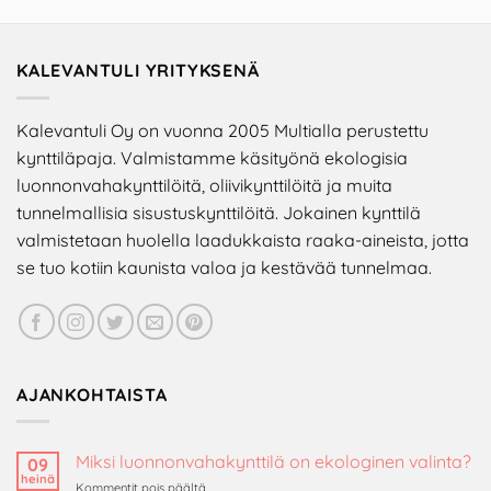
KALEVANTULI YRITYKSENÄ
Kalevantuli Oy on vuonna 2005 Multialla perustettu
kynttiläpaja. Valmistamme käsityönä ekologisia
luonnonvahakynttilöitä, oliivikynttilöitä ja muita
tunnelmallisia sisustuskynttilöitä. Jokainen kynttilä
valmistetaan huolella laadukkaista raaka-aineista, jotta
se tuo kotiin kaunista valoa ja kestävää tunnelmaa.
AJANKOHTAISTA
Miksi luonnonvahakynttilä on ekologinen valinta?
09
heinä
artikkelissa
Kommentit pois päältä