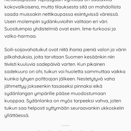
kokovalkoisena, mutta tilauksesta sitä on mahdollista
saada muissakin nettikaupassa esiintyvissä väreissä.
Usein molempiin sydänkuvioihin valitaan eri väri.
Suosituimpia yhdistelmiä ovat esim. lime-turkoosi ja
valko-harmaa.
Soili-soijavahatuikut ovat niitä ihania pieniä valon ja värin
pilkahduksia, joita tarvitaan Suomen kesäänkin niin
tiiviisti kuuluvia sadepäiviä varten. Kun pikainen
sadekuuro on ohi, tuikun voi huoletta sammuttaa vaikka
kuinka lyhyen polttoajan jälkeen. Nestetytyvä vaha
jähmettyy jokseenkin tasaiseksi pinnaksi eikä
sydänlangan ympärille pääse muodostumaan
kuoppaa. Sydänlanka on myös tarpeeksi vahva, joten
tuikun saa helposti syttymään seuraavankin ukkoskelin
yllättäessä.