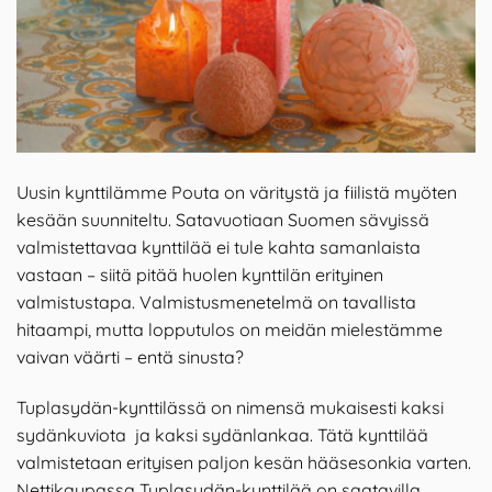
Uusin kynttilämme Pouta on väritystä ja fiilistä myöten
kesään suunniteltu. Satavuotiaan Suomen sävyissä
valmistettavaa kynttilää ei tule kahta samanlaista
vastaan – siitä pitää huolen kynttilän erityinen
valmistustapa. Valmistusmenetelmä on tavallista
hitaampi, mutta lopputulos on meidän mielestämme
vaivan väärti – entä sinusta?
Tuplasydän-kynttilässä on nimensä mukaisesti kaksi
sydänkuviota ja kaksi sydänlankaa. Tätä kynttilää
valmistetaan erityisen paljon kesän hääsesonkia varten.
Nettikaupassa Tuplasydän-kynttilää on saatavilla