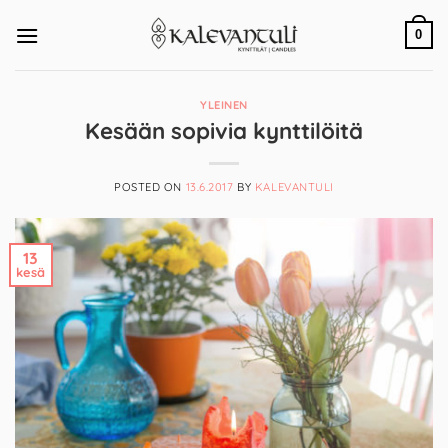
Skip
to
0
content
YLEINEN
Kesään sopivia kynttilöitä
POSTED ON
13.6.2017
BY
KALEVANTULI
13
kesä