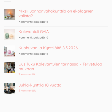
Miksi luonnonvahakynttilä on ekologinen
valinta?
artikkelissa
Kommentit pois päältä
Miksi
luonnonvahakynttilä
Kalevantuli GAIA
on
artikkelissa
Kommentit pois päältä
ekologinen
Kalevantuli
valinta?
GAIA
Kuohuvaa ja Kynttilöitä 8.5.2026
artikkelissa
Kommentit pois päältä
Kuohuvaa
ja
Uusi luku Kalevantulen tarinassa – Tervetuloa
Kynttilöitä
mukaan
8.5.2026
artikkeliin
2 kommenttia
Uusi
luku
Kalevantulen
Juhla-kynttilä 10 vuotta
tarinassa
–
artikkeliin
2 kommenttia
Tervetuloa
Juhla-
mukaan
kynttilä
10
vuotta